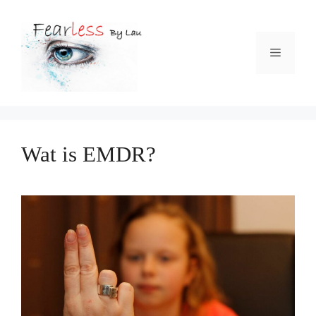
Ga
naar
Menu
de
inhoud
Wat is EMDR?